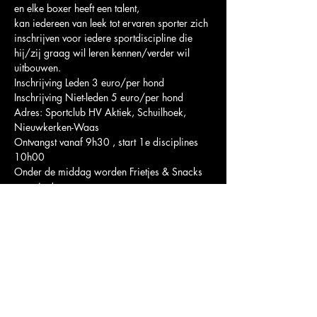
en elke boxer heeft een talent,
kan iedereen van leek tot ervaren sporter zich 
inschrijven voor iedere sportdiscipline die 
hij/zij graag wil leren kennen/verder wil 
uitbouwen.
Inschrijving Leden 3 euro/per hond
Inschrijving Niet-leden 5 euro/per hond
Adres: Sportclub HV Aktiek, Schuilhoek, 
Nieuwkerken-Waas
Ontvangst vanaf 9h30 , start 1e disciplines 
10h00
Onder de middag worden Frietjes & Snacks 
voorzien!
INSCHRIJVEN 
Meer updates via
facebook